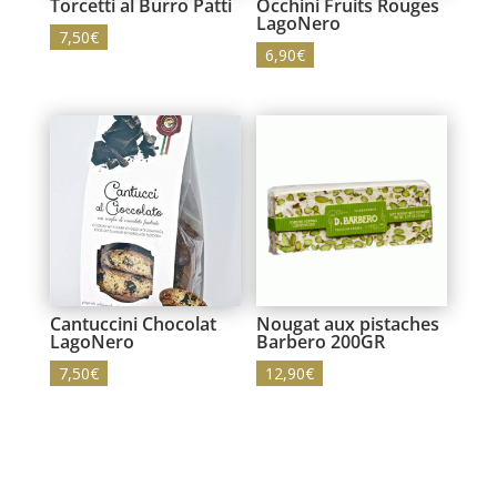
Torcetti al Burro Patti
Occhini Fruits Rouges
LagoNero
7,50
€
6,90
€
Cantuccini Chocolat
Nougat aux pistaches
LagoNero
Barbero 200GR
7,50
€
12,90
€