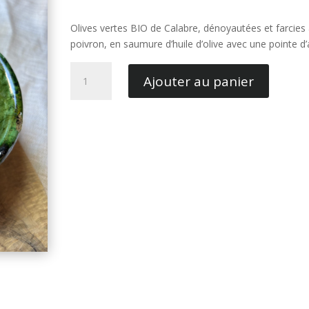
Olives vertes BIO de Calabre, dénoyautées et farcies
poivron, en saumure d’huile d’olive avec une pointe d’a
quantité
Ajouter au panier
de
Olives
Vertes
au
Poivron