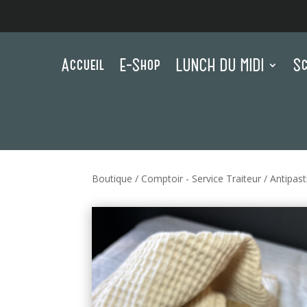
Accueil
E-Shop
LUNCH DU MIDI
Sc
Boutique
/
Comptoir - Service Traiteur
/
Antipast