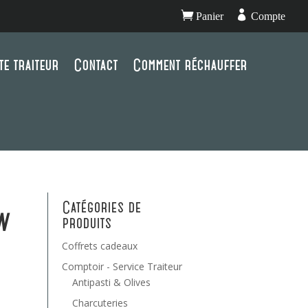


Panier
Compte
te traiteur
Contact
Comment réchauffer
Catégories de
n
produits
Coffrets cadeaux
Comptoir - Service Traiteur
Antipasti & Olives
Charcuteries