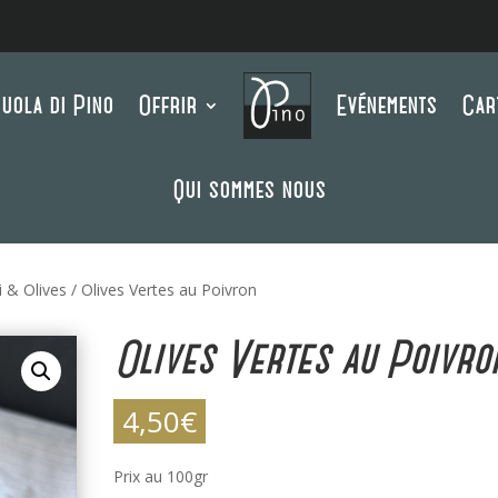
uola di Pino
Offrir
Evénements
Car
Qui sommes nous
i & Olives
/ Olives Vertes au Poivron
Olives Vertes au Poivro
4,50
€
Prix au 100gr