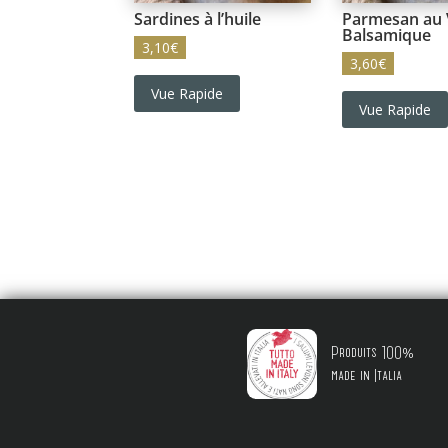
Sardines à l’huile
Parmesan au 
Balsamique
3,10
€
3,60
€
Vue Rapide
Vue Rapide
Produits 100%
made in Italia