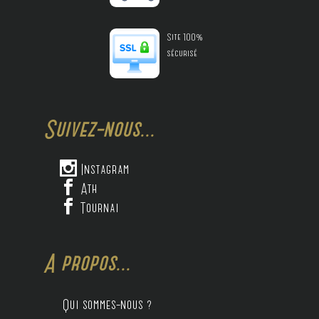
Site 100%
sécurisé
Suivez-nous...

Instagram

Ath

Tournai
A propos...
Qui sommes-nous ?