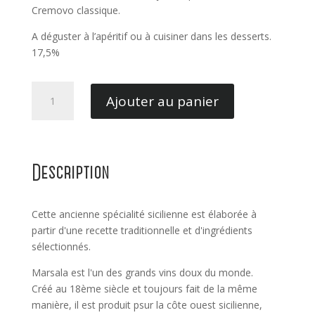
Cremovo classique.
A déguster à l’apéritif ou à cuisiner dans les desserts.
17,5%
quantité
Ajouter au panier
de
Marsala
Cremovo
aux
Description
oeufs
-
Lombardo
Cette ancienne spécialité sicilienne est élaborée à
partir d'une recette traditionnelle et d'ingrédients
sélectionnés.
Marsala est l'un des grands vins doux du monde.
Créé au 18ème siècle et toujours fait de la même
manière, il est produit psur la côte ouest sicilienne,