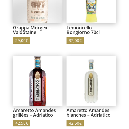
Grappa Morgex –
Lemoncello
Valdôtaine
Bongiorno 70cl
59,00
€
32,00
€
Amaretto Amandes
Amaretto Amandes
grillées – Adriatico
blanches – Adriatico
42,50
€
42,50
€