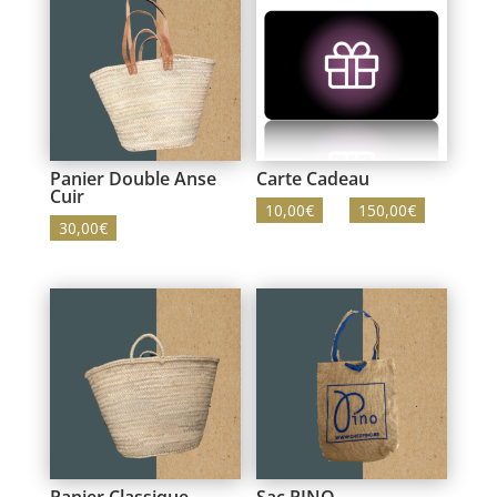
Panier Double Anse
Carte Cadeau
Cuir
Plage
10,00
€
–
150,00
€
30,00
€
de
prix :
10,00€
à
150,00€