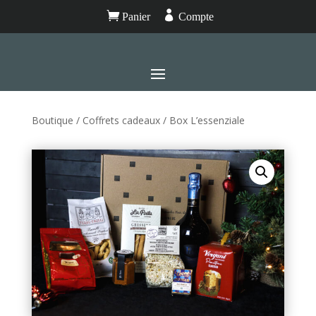


Panier
Compte
Boutique
/
Coffrets cadeaux
/ Box L’essenziale