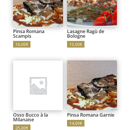
Pinsa Romana
Lasagne Ragù de
Scampis
Bologne
16,00
€
15,00
€
Osso Bucco à la
Pinsa Romana Garnie
Milanaise
14,00
€
25,00
€