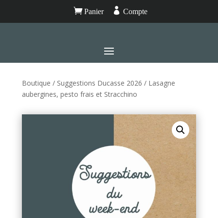


Panier
Compte
Boutique
/
Suggestions Ducasse 2026
/ Lasagne
aubergines, pesto frais et Stracchino