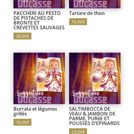
PACCHERI AU PESTO
Tartare de thon
DE PISTACHES DE
16,00
€
BRONTE ET
CREVETTES SAUVAGES
20,00
€
Burrata et légumes
SALTIMBOCCA DE
grillés
VEAU & JAMBON DE
PARME, PURéE ET
16,00
€
POUSSES D’EPINARDS
23,00
€