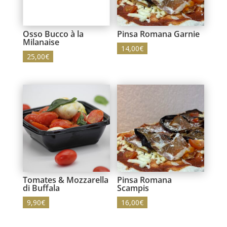
Osso Bucco à la
Pinsa Romana Garnie
Milanaise
14,00
€
25,00
€
Tomates & Mozzarella
Pinsa Romana
di Buffala
Scampis
9,90
€
16,00
€