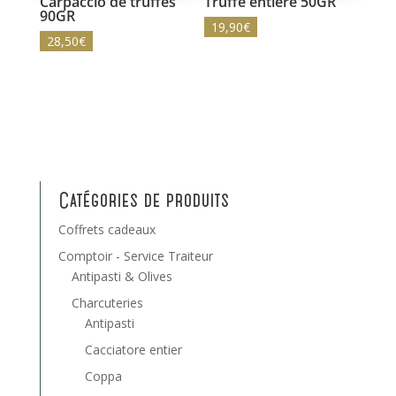
Carpaccio de truffes
Truffe entière 50GR
90GR
19,90
€
28,50
€
Catégories de produits
Coffrets cadeaux
Comptoir - Service Traiteur
Antipasti & Olives
Charcuteries
Antipasti
Cacciatore entier
Coppa