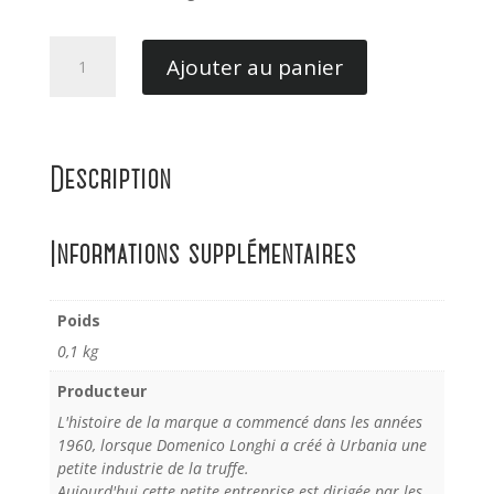
quantité
Ajouter au panier
de
Huile
aux
truffes
Description
noires
100ML
Informations supplémentaires
Poids
0,1 kg
Producteur
L'histoire de la marque a commencé dans les années
1960, lorsque Domenico Longhi a créé à Urbania une
petite industrie de la truffe.
Aujourd'hui cette petite entreprise est dirigée par les