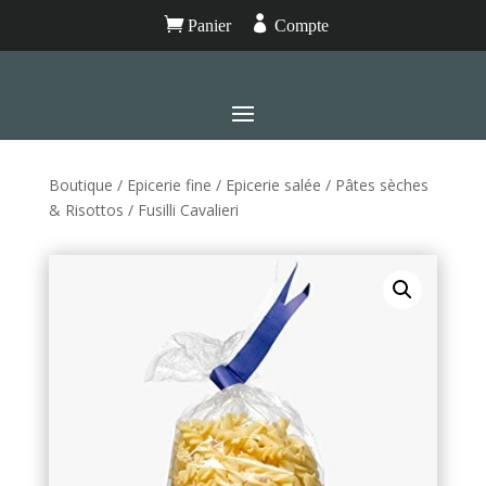


Panier
Compte
Boutique
/
Epicerie fine
/
Epicerie salée
/
Pâtes sèches
& Risottos
/ Fusilli Cavalieri