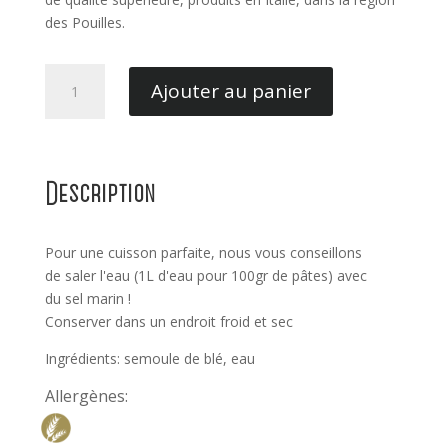
des Pouilles.
quantité
Ajouter au panier
de
Fusilli
Cavalieri
Description
Pour une cuisson parfaite, nous vous conseillons
de saler l'eau (1L d'eau pour 100gr de pâtes) avec
du sel marin !
Conserver dans un endroit froid et sec
Ingrédients: semoule de blé, eau
Allergènes: