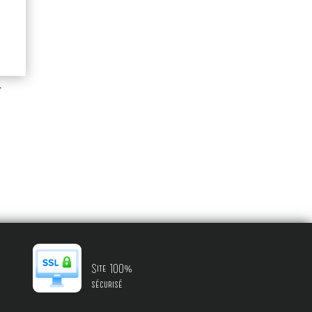
–
Site 100%
sécurisé