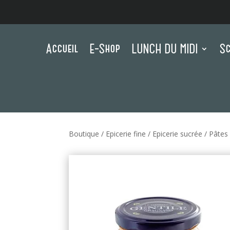
Accueil
E-Shop
LUNCH DU MIDI
Sc
Boutique
/
Epicerie fine
/
Epicerie sucrée
/
Pâtes 