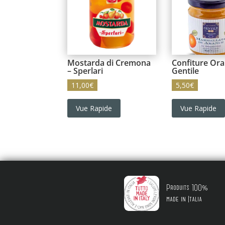
Mostarda di Cremona
Confiture Ora
– Sperlari
Gentile
11,00
€
5,50
€
Vue Rapide
Vue Rapide
Produits 100%
made in Italia