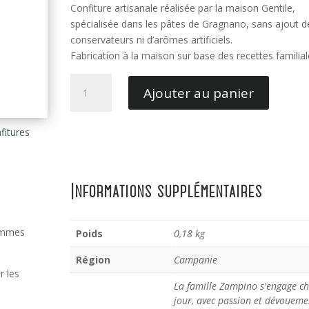
Confiture artisanale réalisée par la maison Gentile,
spécialisée dans les pâtes de Gragnano, sans ajout d
conservateurs ni d’arômes artificiels.
Fabrication à la maison sur base des recettes familial
quantité
Ajouter au panier
de
Confiture
Abricots
fitures
-
Gentile
Informations supplémentaires
rammes
Poids
0,18 kg
Région
Campanie
r les
La famille Zampino s'engage c
jour, avec passion et dévoueme