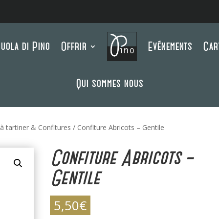
uola di Pino
Offrir
Evénements
Car
Qui sommes nous
à tartiner & Confitures
/ Confiture Abricots – Gentile
Confiture Abricots –
Gentile
5,50
€