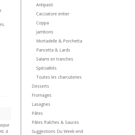
Antipasti
e
Cacciatore entier
Coppa
es.
Jambons
Mortadelle & Porchetta
Pancetta & Lards
Salami en tranches
Spécialités
Toutes les charcuteries
Desserts
Fromages
Lasagnes
Pâtes
Pâtes fraîches & Sauces
haque
nt, à
Suggestions Du Week-end