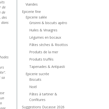
its
Viandes
r de
Epicerie fine
e de
Epicerie salée
, des
s dans
Grisinni & biscuits apéro
Huiles & Vinaigres
Légumes en bocaux
Pâtes sèches & Risottos
Produits de la mer
thodes
Produits truffés
Tapenades & Antipasti
urs
te".
Epicerie sucrée
t sa
Biscuits
Noël
sse
Pâtes à tartiner &
 un
Confitures
in
Suggestions Ducasse 2026
hage