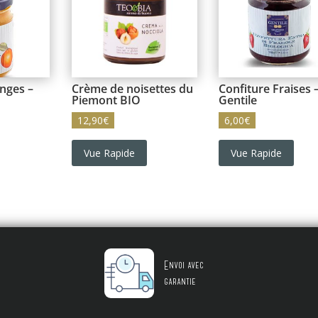
nges –
Crème de noisettes du
Confiture Fraises 
Piemont BIO
Gentile
12,90
€
6,00
€
Vue Rapide
Vue Rapide
Envoi avec
garantie