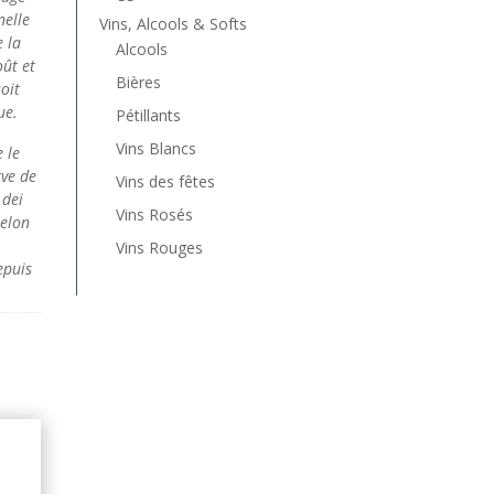
nelle
Vins, Alcools & Softs
e la
Alcools
oût et
Bières
oit
ue.
Pétillants
Vins Blancs
 le
rve de
Vins des fêtes
 dei
Vins Rosés
selon
Vins Rouges
epuis