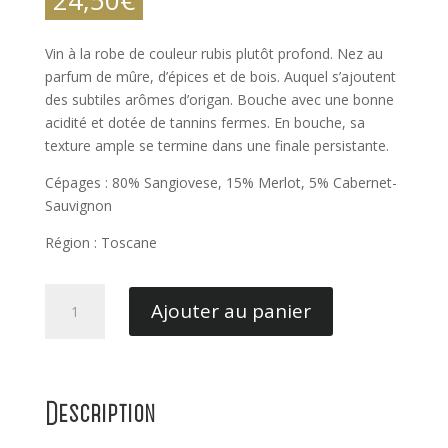
Vin à la robe de couleur rubis plutôt profond. Nez au
parfum de mûre, d’épices et de bois. Auquel s’ajoutent
des subtiles arômes d’origan. Bouche avec une bonne
acidité et dotée de tannins fermes. En bouche, sa
texture ample se termine dans une finale persistante.
Cépages : 80% Sangiovese, 15% Merlot, 5% Cabernet-
Sauvignon
Région : Toscane
quantité
Ajouter au panier
de
Chianti
Classico
Brolio
Description
-
Ricasoli