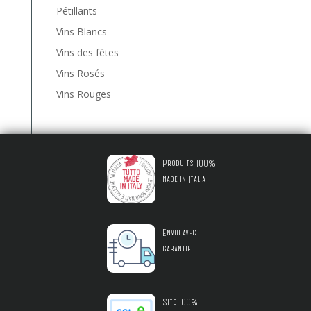
Pétillants
Vins Blancs
Vins des fêtes
Vins Rosés
Vins Rouges
Produits 100%
made in Italia
Envoi avec
garantie
Site 100%