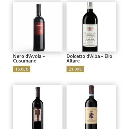
Nero d’Avola –
Dolcetto d’Alba – Elio
Cusumano
Altare
16,00
€
21,00
€