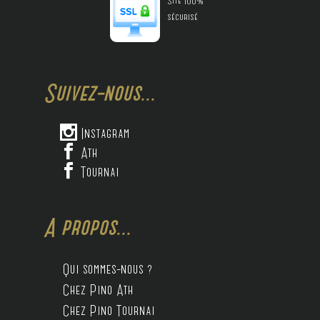
Site 100%
sécurisé
Suivez-nous...

Instagram

Ath

Tournai
A propos...
Qui sommes-nous ?
Chez Pino Ath
Chez Pino Tournai