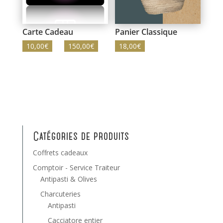
Carte Cadeau
Panier Classique
Plage
10,00
€
–
150,00
€
18,00
€
de
prix :
10,00€
à
150,00€
Catégories de produits
Coffrets cadeaux
Comptoir - Service Traiteur
Antipasti & Olives
Charcuteries
Antipasti
Cacciatore entier