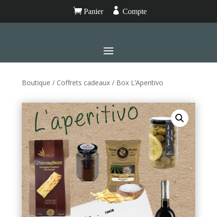


Panier
Compte
Boutique
/
Coffrets cadeaux
/ Box L’Aperitivo