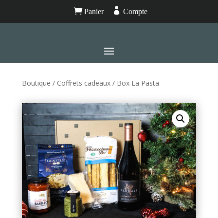


Panier
Compte
Boutique
/
Coffrets cadeaux
/ Box La Pasta