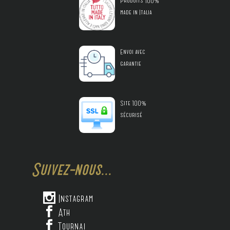
Produits 100%
made in Italia
Envoi avec
garantie
Site 100%
sécurisé
Suivez-nous...

Instagram

Ath

Tournai