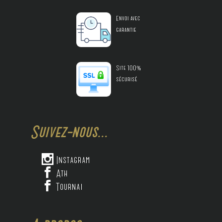
Envoi avec
garantie
Site 100%
sécurisé
Suivez-nous...

Instagram

Ath

Tournai