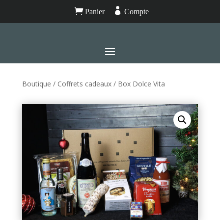


Panier
Compte
Boutique
/
Coffrets cadeaux
/ Box Dolce Vita