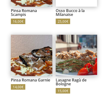
Pinsa Romana
Osso Bucco à la
Scampis
Milanaise
16,00
€
25,00
€
Pinsa Romana Garnie
Lasagne Ragù de
Bologne
14,00
€
15,00
€