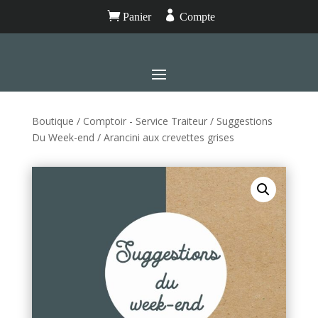


Panier
Compte
Boutique
/
Comptoir - Service Traiteur
/
Suggestions
Du Week-end
/ Arancini aux crevettes grises