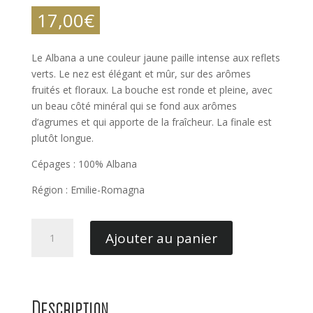
17,00
€
Le Albana a une couleur jaune paille intense aux reflets
verts. Le nez est élégant et mûr, sur des arômes
fruités et floraux. La bouche est ronde et pleine, avec
un beau côté minéral qui se fond aux arômes
d’agrumes et qui apporte de la fraîcheur. La finale est
plutôt longue.
Cépages : 100% Albana
Région : Emilie-Romagna
quantité
Ajouter au panier
de
Albana
Romagna
-
Description
Monticino