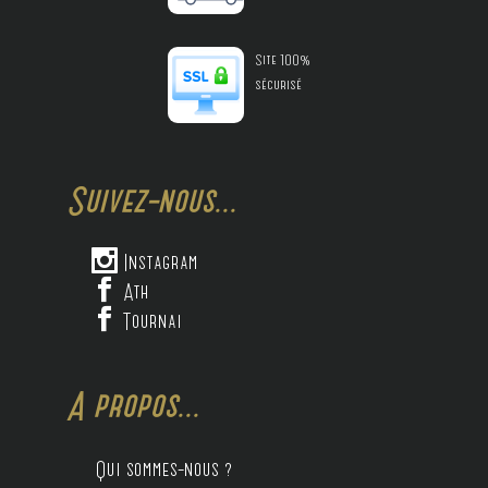
Site 100%
sécurisé
Suivez-nous...

Instagram

Ath

Tournai
A propos...
Qui sommes-nous ?