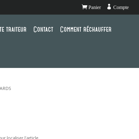


Panier
Compte
te traiteur
Contact
Comment réchauffer
NARDS
 localiser l'article.