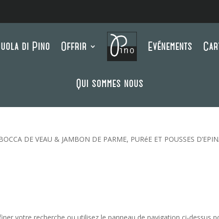
uola di Pino
Offrir
Evénements
Car
Qui sommes nous
BOCCA DE VEAU & JAMBON DE PARME, PURéE ET POUSSES D’EPI
er votre recherche ou utilisez le panneau de navigation ci-dessus pour